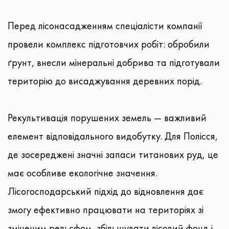
Перед лісонасадженням спеціалісти компанії
провели комплекс підготовчих робіт: обробили
ґрунт, внесли мінеральні добрива та підготували
територію до висаджування деревних порід.
Рекультивація порушених земель — важливий
елемент відповідального видобутку. Для Полісся,
де зосереджені значні запаси титанових руд, це
має особливе екологічне значення.
Лісогосподарський підхід до відновлення дає
змогу ефективно працювати на територіях зі
зміненим рельєфом, збільшувати лісовий фонд і