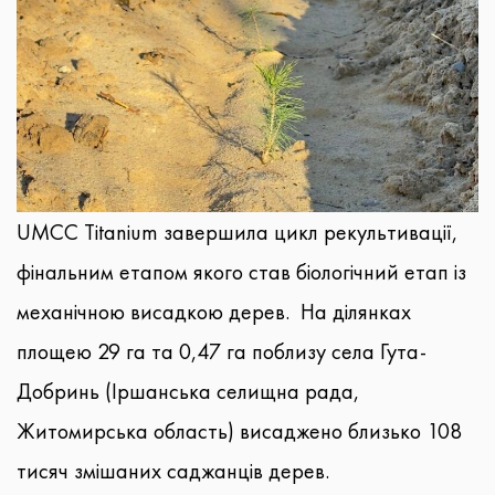
UMCC Titanium завершила цикл рекультивації,
фінальним етапом якого став біологічний етап із
механічною висадкою дерев. На ділянках
площею 29 га та 0,47 га поблизу села Гута-
Добринь (Іршанська селищна рада,
Житомирська область) висаджено близько 108
тисяч змішаних саджанців дерев.