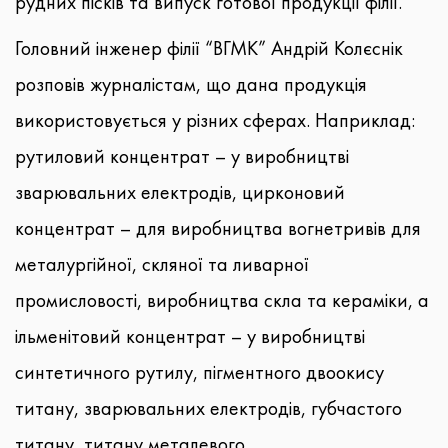
рудних пісків та випуск готової продукції філії.
Головний інженер філії “ВГМК” Андрій Колєснік
розповів журналістам, що дана продукція
використовується у різних сферах. Наприклад:
рутиловий концентрат – у виробництві
зварювальних електродів, цирконовий
концентрат – для виробництва вогнетривів для
металургійної, скляної та ливарної
промисловості, виробництва скла та кераміки, а
ільменітовий концентрат – у виробництві
синтетичного рутилу, пігментного двоокису
титану, зварювальних електродів, губчастого
титану, титану металевого.