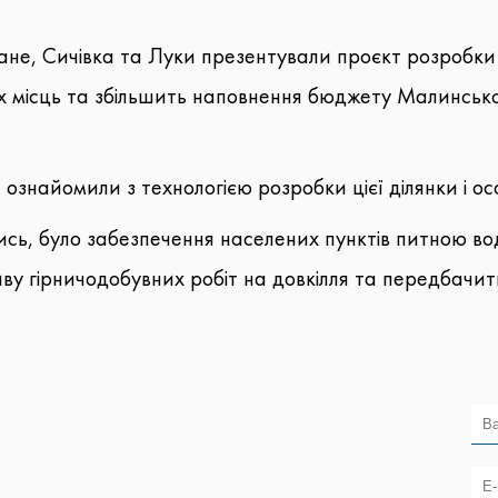
ане, Сичівка та Луки презентували проєкт розробки 
 місць та збільшить наповнення бюджету Малинської 
ознайомили з технологією розробки цієї ділянки і о
ь, було забезпечення населених пунктів питною водо
ливу гірничодобувних робіт на довкілля та передбач