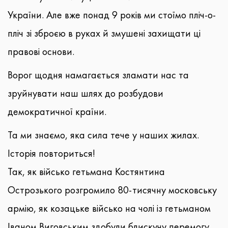
України. Але вже понад 9 років ми стоїмо пліч-о-
пліч зі зброєю в руках й змушені захищати ці
правові основи.
Ворог щодня намагається зламати нас та
зруйнувати наш шлях до розбудови
демократичної країни.
Та ми знаємо, яка сила тече у наших жилах.
Історія повториться!
Так, як військо гетьмана Костянтина
Острозького розгромило 80-тисячну московську
армію, як козацьке військо на чолі із гетьманом
Іваном Виговським здобули блискучу перемогу