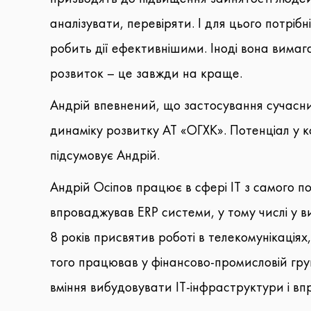
аналізувати, перевіряти. І для цього потріб
робить дії ефективнішими. Іноді вона вимага
розвиток – це завжди на краще.
Андрій впевнений, що застосування сучасни
динаміку розвитку АТ «ОГХК». Потенціал у к
підсумовує Андрій.
Андрій Осіпов працює в сфері ІТ з самого п
впроваджував ERP системи, у тому числі у 
8 років присвятив роботі в телекомунікація
того працював у фінансово-промисловій груп
вміння вибудовувати ІТ-інфраструктури і вп