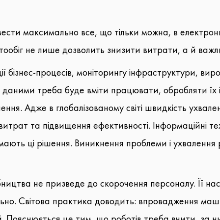
вести максимально все, що тільки можна, в електрон
ообіг не лише дозволить знизити витрати, а й важли
ї бізнес-процесів, моніторингу інфраструктури, вир
 даними треба буде вміти працювати, обробляти їх і
ння. Адже в глобалізованому світі швидкість ухвале
итрат та підвищення ефективності. Інформаційні тех
ймають ці рішення. Виникнення проблеми і ухвалення
ництва не призведе до скорочення персоналу. Її нас
льно. Світова практика доводить: впровадження маш
. Пояснюється це тим, що роботів треба вчити, за 