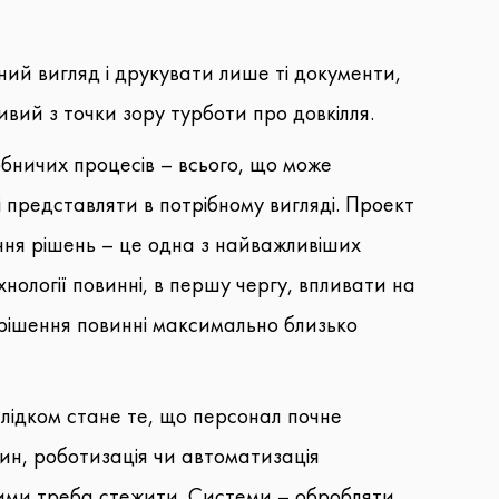
ний вигляд і друкувати лише ті документи,
вий з точки зору турботи про довкілля.
обничих процесів – всього, що може
 представляти в потрібному вигляді. Проект
ння рішень – це одна з найважливіших
нології повинні, в першу чергу, впливати на
 рішення повинні максимально близько
лідком стане те, що персонал почне
ин, роботизація чи автоматизація
ними треба стежити. Системи – обробляти,