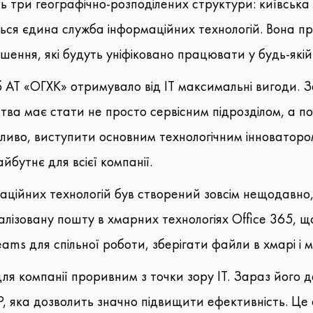
 три географічно-розподілених структури: київська 
дується єдина служба інформаційних технологій. Вон
ення, які будуть уніфіковано працювати у будь-якій 
б АТ «ОГХК» отримувало від ІТ максимальні вигоди. 
тва має стати не просто сервісним підрозділом, а п
жливо, виступити основним технологічним інноваторо
бутнє для всієї компанії.
ійних технологій був створений зовсім нещодавно, й
алізовану пошту в хмарних технологіях Office 365, 
s для спільної роботи, зберігати файли в хмарі і ма
для компанії проривним з точки зору IT. Зараз його 
, яка дозволить значно підвищити ефективність. Це о