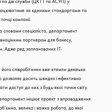
і по дві служби (ЦКТТ та АСУП) у
а працюватиме за єдиними стандартами та
точці компанії.
За словами спеціаліста, департамент
овноцінним партнером для бізнесу,
м. Адже ряд запланованих IT-
ого співробітники вже втілили декілька
що дозволяє досить швидко і ефективно
ти доступ до них з будь-якої точки світу.
департамент ініціює проект з впровадження
б’ємна, велика і важка робота, до якої