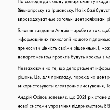
На сьогодні до складу департаменту входять
Вільногірську та Іршанську. На їх базі бу
впроваджуватиме загальні централізовані ріш
Головне завдання Андрія – зробити так, що
інформаційних технологій нашого підприємс
приносити цінність своїми рішеннями. І, мо
департаментом проектів будуть кроком в май
Незважаючи на те, що департамент інформац
рішень. Це, для прикладу, перехід на центр
використовувати електронне листування, Team
Андрій Осіпов запевняє, що 2021 рік стане 
нової системи управління підприємством ERP