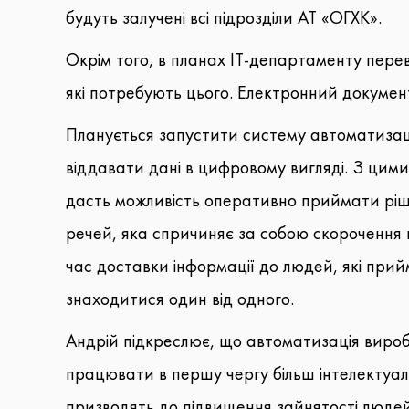
будуть залучені всі підрозділи АТ «ОГХК».
Окрім того, в планах IT-департаменту пере
які потребують цього. Електронний документ
Планується запустити систему автоматизаці
віддавати дані в цифровому вигляді. З цими
дасть можливість оперативно приймати ріше
речей, яка спричиняє за собою скорочення в
час доставки інформації до людей, які при
знаходитися один від одного.
Андрій підкреслює, що автоматизація вироб
працювати в першу чергу більш інтелектуа
призводять до підвищення зайнятості людей