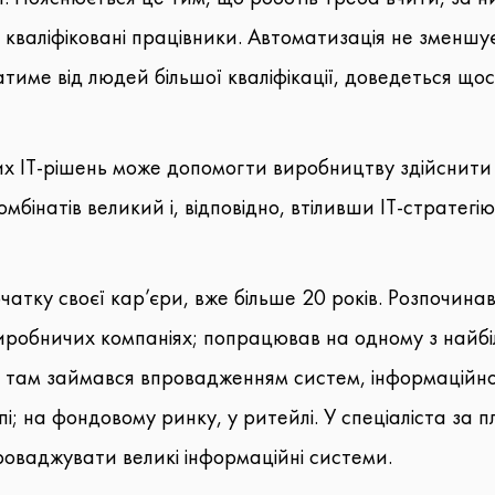
ні кваліфіковані працівники. Автоматизація не зменш
тиме від людей більшої кваліфікації, доведеться щось
х ІТ-рішень може допомогти виробництву здійснити 
омбінатів великий і, відповідно, втіливши IT-стратег
очатку своєї кар’єри, вже більше 20 років. Розпочин
виробничих компаніях; попрацював на одному з найбі
х, там займався впровадженням систем, інформаційно
і; на фондовому ринку, у ритейлі. У спеціаліста за 
роваджувати великі інформаційні системи.