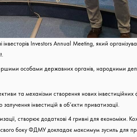
і інвесторів Investors Annual Meeting, який організ
t.
ершими особами державних органів, народними депу
пективи та механізми створення нових інвестиційних
 залучення інвестицій в об‘єкти приватизації.
изації, створює додаткові 4 гривні для економіки. К
Зі свого боку ФДМУ докладає максимум зусиль для пр