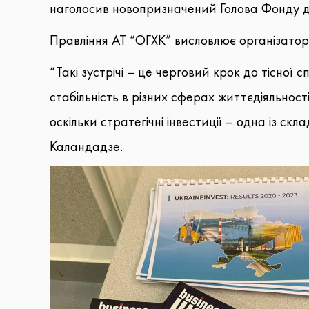
наголосив новопризначений Голова Фонду д
Правління АТ “ОГХК” висловлює організатор
“Такі зустрічі – це черговий крок до тісної
стабільність в різних сферах життєдіяльност
оскільки стратегічні інвестиції – одна із ск
Каландадзе.