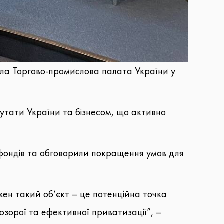
увала Торгово-промислова палата України у
тати України та бізнесом, що активно
 фондів та обговорили покращення умов для
ожен такий об‘єкт – це потенційна точка
озорої та ефективної приватизації”, –