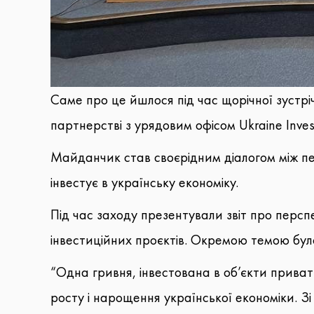
Саме про це йшлося під час щорічної зустріч
партнерстві з урядовим офісом Ukraine Inves
Майданчик став своєрідним діалогом між п
інвестує в українську економіку.
Під час заходу презентували звіт про перс
інвестиційних проєктів. Окремою темою було
“Одна гривня, інвестована в об’єкти приват
росту і нарощення української економіки. 