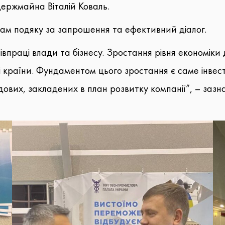
ержмайна Віталій Коваль.
ам подяку за запрошення та ефективний діалог.
 співпраці влади та бізнесу. Зростання рівня економі
і країни. Фундаментом цього зростання є саме інвести
ладових, закладених в план розвитку компанії”, – заз