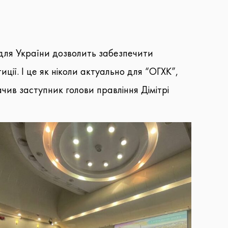
ки для України дозволить забезпечити
ції. І це як ніколи актуально для “ОГХК”,
начив заступник голови правління Дімітрі