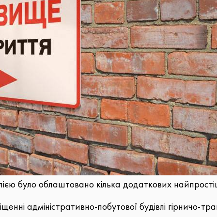
ією було облаштовано кілька додаткових найпрості
іщенні адміністративно-побутової будівлі гірничо-т