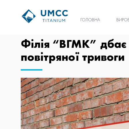
ГОЛОВНА
ВИРО
Філія “ВГМК” дбає п
повітряної тривоги